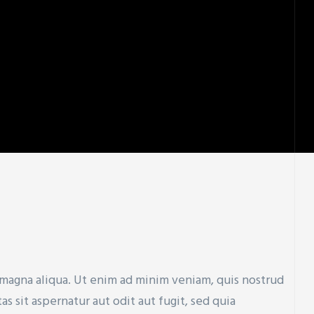
 magna aliqua. Ut enim ad minim veniam, quis nostrud
sit aspernatur aut odit aut fugit, sed quia