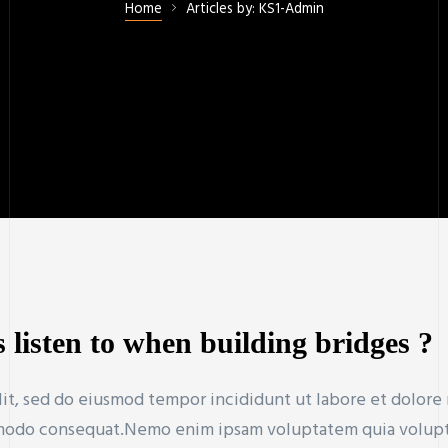
Home
Articles by: KS1-Admin
 listen to when building bridges ?
lit, sed do eiusmod tempor incididunt ut labore et dolore
mmodo consequat.Nemo enim ipsam voluptatem quia voluptas 