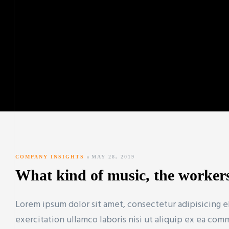
ay
COMPANY INSIGHTS
MAY 28, 2019
What kind of music, the workers
Lorem ipsum dolor sit amet, consectetur adipisicing e
exercitation ullamco laboris nisi ut aliquip ex ea co