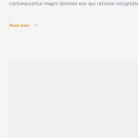
consequuntur magni dolores eos qui ratione voluptat
Read more
ercial
Property
r new and