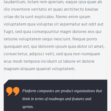
laudantium, totam rem aperiam, eaque ipsa quae ab
illo inventore veritatis et quasi architecto beatae
vitae dicta sunt explicabo. Nemo enim ipsam
voluptatem quia voluptas sit aspernatur aut odit aut
fugit, sed quia consequuntur magni dolores eos qui
ay
ratione voluptatem sequi nesciunt. Neque porro
quisquam est, qui dolorem ipsum quia dolor sit amet,
consectetur, adipisci velit, sed quia non numquam
eius modi tempora incidunt ut labore et dolore
magnam aliquam quaerat voluptatem.
Platform companies are product organizations that
think in terms of roadmaps and features and
sprints.